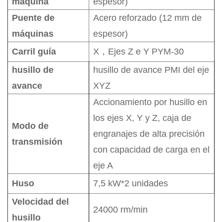
máquina
espesor)
Puente de
Acero reforzado (12 mm de
máquinas
espesor)
Carril guía
X
，
Ejes Z e Y PYM-30
husillo de
husillo de avance PMI del eje
avance
XYZ
Accionamiento por husillo en
los ejes X, Y y Z, caja de
Modo de
engranajes de alta precisión
transmisión
con capacidad de carga en el
eje A
Huso
7,5 kW*2 unidades
Velocidad del
24000 rm/min
husillo