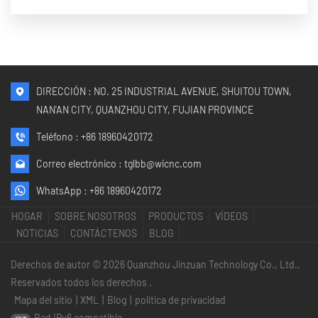
DIRECCIÓN : NO. 25 INDUSTRIAL AVENUE, SHUITOU TOWN,
NAN'AN CITY, QUANZHOU CITY, FUJIAN PROVINCE
Teléfono :
+86 18960420172
Correo electrónico :
tglbb@wicnc.com
WhatsApp :
+86 18960420172
HOGAR
SOBRE NOSOTROS
PRODUCTOS
VÍDEOS
NOTICIAS
CONTÁCTENOS
BLOG
Derechos de autor © 2026 Quanzhou Jinzuan Technology Co., Ltd..
Reservados todos los derechos .
Mapa del sitio
|
XML
|
Blog
|
política de privacidad
Red IPv6 compatible