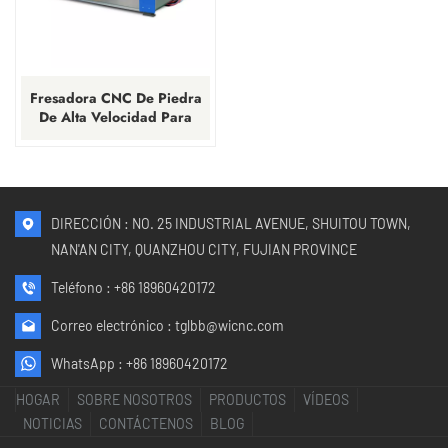
Fresadora CNC De Piedra
De Alta Velocidad Para
Uso Prolongado
DIRECCIÓN : NO. 25 INDUSTRIAL AVENUE, SHUITOU TOWN,
NAN'AN CITY, QUANZHOU CITY, FUJIAN PROVINCE
Teléfono :
+86 18960420172
Correo electrónico :
tglbb@wicnc.com
WhatsApp :
+86 18960420172
HOGAR
SOBRE NOSOTROS
PRODUCTOS
VÍDEOS
NOTICIAS
CONTÁCTENOS
BLOG