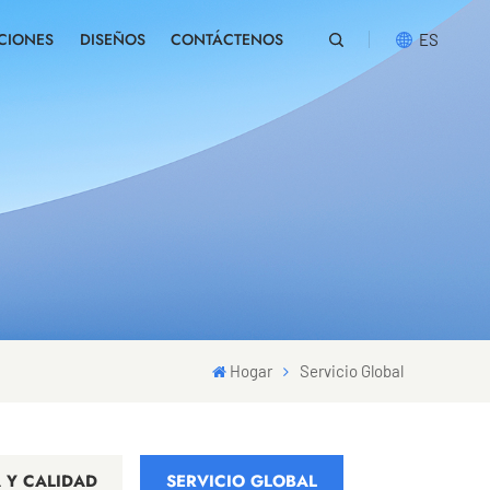
CIONES
DISEÑOS
CONTÁCTENOS
ES
English
русский
español
português
العربية
Hogar
Servicio Global
 Y CALIDAD
SERVICIO GLOBAL