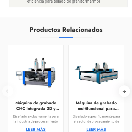
eficiencia para tallado de granito/mármol
Productos Relacionados
Máquina de grabado
Máquina de grabado
CNC integrada 3D y
multifuncional para
plana para piedra
tallado en piedra y
Diseñado exclusivamente para
Diseñado específicamente para
grabado de letras
la industria de procesamiento
el sector de procesamiento de
de piedra, este Máquina de
piedra, nuestro Máquina
LEER MÁS
LEER MÁS
grabado CNC plana y en relieve
inteligente de grabado en