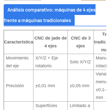
Análisis comparativo: máquinas de 4 ejes
frente a máquinas tradicionales
Tall
CNC de jade de
CNC de 3
Característica
tradici
4 ejes
ejes
man
Movimiento
X/Y/Z + Eje
Manual
Solo X/Y/Z
del eje
rotatorio
rotació
Variabl
menud
Precisión
±0,01 mm
±0,05 mm
±0,1–0
mm
Superficies
Limitado a