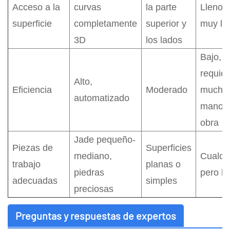
Acceso a la
curvas
la parte
Lleno, 
superficie
completamente
superior y
muy le
3D
los lados
Bajo,
requier
Alto,
Eficiencia
Moderado
mucha
automatizado
mano 
obra
Jade pequeño-
Piezas de
Superficies
mediano,
Cualqu
trabajo
planas o
piedras
pero le
adecuadas
simples
preciosas
Preguntas y respuestas de expertos