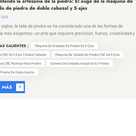
ntando la artesanía de la piedra: El auge de la máquina de
o de piedra de doble cabezal y 5 ejes
, 2025
siglos, la talla de piedra se ha considerado una de las formas de
ía más exigentes: un arte que requiere precisión, fuerza, creatividad y
ia. Hoy en día, a medida que aumenta la demanda mundial de
AS CALIENTES :
Máquina De Grabado De Piedra De 5 Ejes
ctura sofisticada en piedra, esculturas de alta gama, monumentos
os y trabajos en piedra de lujo para interiores, la industria del
 CNC De 5 Ejes Y Doble Cabezal
Máquina De Tallado De Piedra CNC De 5 Ejes
miento de la piedra está entrando en una nueva era de fabricación
ra CNC Multieje Para Piedra
Sistema De Grabado Industrial En Piedra
ente.En el corazón de esta transformación se encuentra una de las
Piedra De Doble Husillo
gías más innovadoras de la fabricación moderna: la Máquina de graba
ra de 5 ejes y doble cabezalMás que una simple máquina, representa u
R MÁS
hacia una producción más rápida, una mayor complejidad y una libert
edentes en el diseño de piedra. Permite a fábricas, talleres y
ores descifrar formas y detalles que antes se consideraban imposibles
do laboriosos de lograr. Un nuevo referente en precisión y
ividadLa característica distintiva de esta máquina es su configuració
e cabezal, combinada con un sistema completo de 5 ejes. Esta
ión eleva el grabado en piedra del simple tallado superficial al