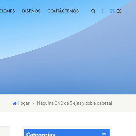
CIONES
DISEÑOS
CONTÁCTENOS
ES
English
русский
español
português
العربية
Hogar
Máquina CNC de 5 ejes y doble cabezal
Categorías