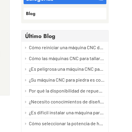
Blog
Último Blog
Cómo reiniciar una máquina CNC de piedra después de un largo período de inactividad sin dañarla.
Cómo las máquinas CNC para tallar piedra crean trayectorias de herramienta: del diseño al tallado de precisión.
¿Es peligrosa una máquina CNC para tallar piedra? La guía de seguridad que todo operario debería leer.
do
¿Su máquina CNC para piedra es compatible con mi idioma? Todo lo que necesita saber.
n
ad
Por qué la disponibilidad de repuestos importa más que el precio de la máquina.
¿Necesito conocimientos de diseño asistido por ordenador (CAD) para manejar una máquina de tallar piedra?
 o
¿Es difícil instalar una máquina para tallar piedra?
n
Cómo seleccionar la potencia de husillo adecuada para máquinas CNC de piedra