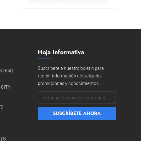
os
ia
te
Hoja Informativa
s
pos
Suscríbete a nuestro boletín para
USTRIAL
recibir información actualizada,
n
,
promociones y conocimientos.
CITY,
72
172