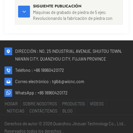
SIGUIENTE PUBLICACIÓN
Máquinas de grabado de piedra de 5 ejes:
Revolucionando la fabricación de piedra con
precisión y versatilidad
DIRECCIÓN : NO. 25 INDUSTRIAL AVENUE, SHUITOU TOWN,
NAN'AN CITY, QUANZHOU CITY, FUJIAN PROVINCE
Teléfono :
+86 18960420172
Correo electrónico :
tglbb@wicnc.com
WhatsApp :
+86 18960420172
HOGAR
SOBRE NOSOTROS
PRODUCTOS
VÍDEOS
NOTICIAS
CONTÁCTENOS
BLOG
Derechos de autor © 2026 Quanzhou Jinzuan Technology Co., Ltd..
Reservados todos los derechos .