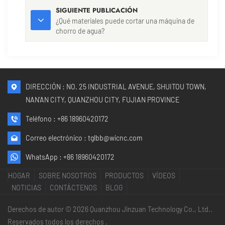
SIGUIENTE PUBLICACIÓN
¿Qué materiales puede cortar una máquina de
chorro de agua?
DIRECCIÓN : NO. 25 INDUSTRIAL AVENUE, SHUITOU TOWN,
NAN'AN CITY, QUANZHOU CITY, FUJIAN PROVINCE
Teléfono :
+86 18960420172
Correo electrónico :
tglbb@wicnc.com
WhatsApp :
+86 18960420172
HOGAR
SOBRE NOSOTROS
PRODUCTOS
VÍDEOS
NOTICIAS
CONTÁCTENOS
BLOG
Derechos de autor © 2026 Quanzhou Jinzuan Technology Co., Ltd..
Reservados todos los derechos .