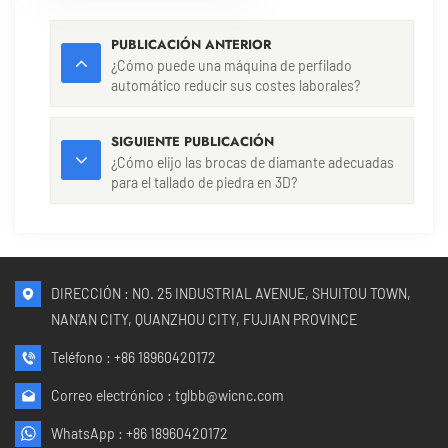
PUBLICACIÓN ANTERIOR
¿Cómo puede una máquina de perfilado
automático reducir sus costes laborales?
SIGUIENTE PUBLICACIÓN
¿Cómo elijo las brocas de diamante adecuadas
para el tallado de piedra en 3D?
DIRECCIÓN : NO. 25 INDUSTRIAL AVENUE, SHUITOU TOWN,
NAN'AN CITY, QUANZHOU CITY, FUJIAN PROVINCE
Teléfono :
+86 18960420172
Correo electrónico :
tglbb@wicnc.com
WhatsApp :
+86 18960420172