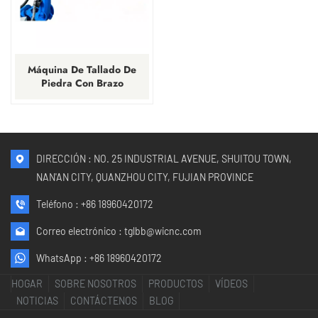
Máquina De Tallado De
Piedra Con Brazo
Robótico De 7 Ejes
DIRECCIÓN : NO. 25 INDUSTRIAL AVENUE, SHUITOU TOWN,
NAN'AN CITY, QUANZHOU CITY, FUJIAN PROVINCE
Teléfono :
+86 18960420172
Correo electrónico :
tglbb@wicnc.com
WhatsApp :
+86 18960420172
HOGAR
SOBRE NOSOTROS
PRODUCTOS
VÍDEOS
NOTICIAS
CONTÁCTENOS
BLOG