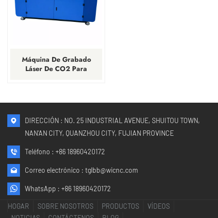
Máquina De Grabado
Láser De CO2 Para
Madera, Acrílico, Cuero Y
Manualidades.
DIRECCIÓN : NO. 25 INDUSTRIAL AVENUE, SHUITOU TOWN,
NAN'AN CITY, QUANZHOU CITY, FUJIAN PROVINCE
Teléfono :
+86 18960420172
Correo electrónico :
tglbb@wicnc.com
WhatsApp :
+86 18960420172
HOGAR
SOBRE NOSOTROS
PRODUCTOS
VÍDEOS
NOTICIAS
CONTÁCTENOS
BLOG