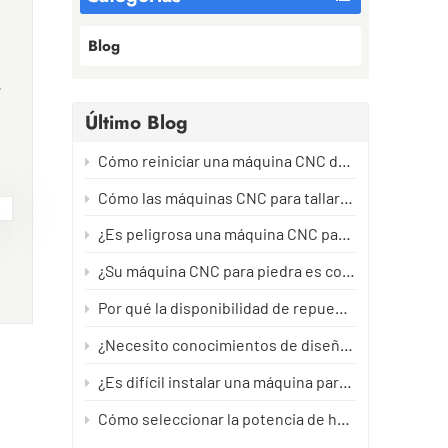
Blog
,
Último Blog
Cómo reiniciar una máquina CNC de piedra después de un largo período de inactividad sin dañarla.
Cómo las máquinas CNC para tallar piedra crean trayectorias de herramienta: del diseño al tallado de precisión.
¿Es peligrosa una máquina CNC para tallar piedra? La guía de seguridad que todo operario debería leer.
de
¿Su máquina CNC para piedra es compatible con mi idioma? Todo lo que necesita saber.
Por qué la disponibilidad de repuestos importa más que el precio de la máquina.
a
¿Necesito conocimientos de diseño asistido por ordenador (CAD) para manejar una máquina de tallar piedra?
¿Es difícil instalar una máquina para tallar piedra?
la
Cómo seleccionar la potencia de husillo adecuada para máquinas CNC de piedra
sas