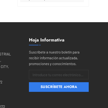
e
Hoja Informativa
Suscríbete a nuestro boletín para
USTRIAL
recibir información actualizada,
,
promociones y conocimientos.
CITY,
.5
os
72
172