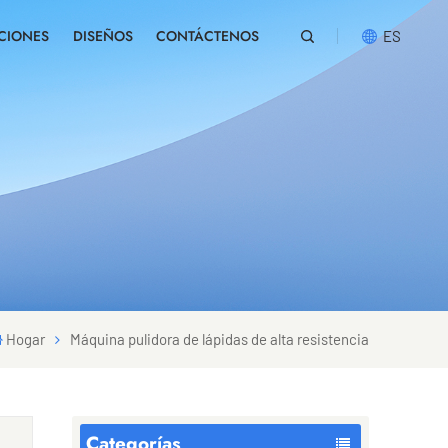
CIONES
DISEÑOS
CONTÁCTENOS
ES
English
русский
español
português
العربية
Hogar
Máquina pulidora de lápidas de alta resistencia
Categorías