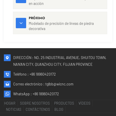
en acción
PRÓXIMO
Modelado de precisión de líneas de piedra
decorativa
DIRECCIÓN : NO. 25 INDUSTRIAL AVENUE, SHUITOU TOWN,
NAN'AN CITY, QUANZHOU CITY, FUJIAN PROVINCE
Teléfono :
+86 18960420172
Correo electrónico :
tglbb@wicnc.com
WhatsApp :
+86 18960420172
HOGAR
SOBRE NOSOTROS
PRODUCTOS
VÍDEOS
NOTICIAS
CONTÁCTENOS
BLOG