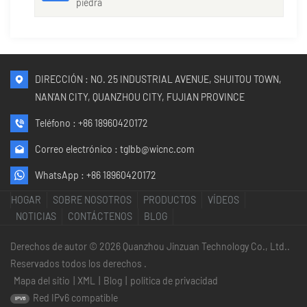
piedra
DIRECCIÓN : NO. 25 INDUSTRIAL AVENUE, SHUITOU TOWN,
NAN'AN CITY, QUANZHOU CITY, FUJIAN PROVINCE
Teléfono :
+86 18960420172
Correo electrónico :
tglbb@wicnc.com
WhatsApp :
+86 18960420172
HOGAR
SOBRE NOSOTROS
PRODUCTOS
VÍDEOS
NOTICIAS
CONTÁCTENOS
BLOG
Derechos de autor © 2026 Quanzhou Jinzuan Technology Co., Ltd..
Reservados todos los derechos .
Mapa del sitio
|
XML
|
Blog
|
política de privacidad
Red IPv6 compatible