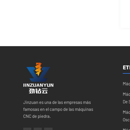
ET
Máq
Máq
De 
Jinzuan es una de las empresas más
famosas en el campo de las máquinas
Máq
CNC de piedra.
Osc