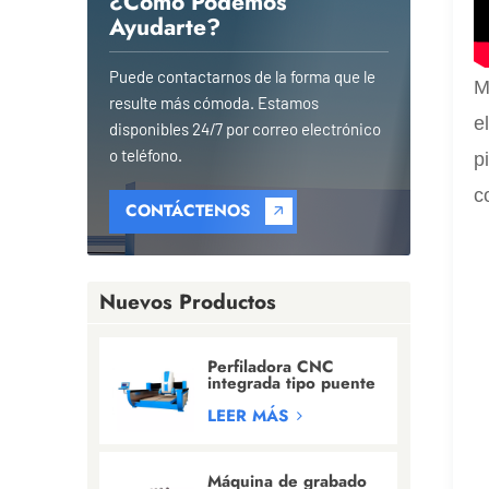
¿Cómo Podemos
Ayudarte?
Puede contactarnos de la forma que le
M
resulte más cómoda. Estamos
e
disponibles 24/7 por correo electrónico
o teléfono.
p
c
CONTÁCTENOS
Nuevos Productos
Perfiladora CNC
integrada tipo puente
para
granito/mármol/cuarzo
LEER MÁS
Máquina de grabado