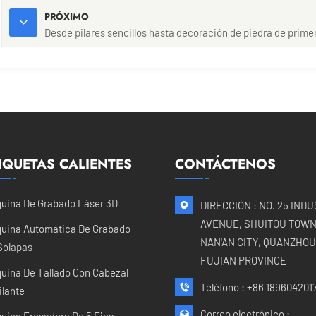
PRÓXIMO
Desde pilares sencillos hasta decoración de piedra de prime
IQUETAS CALIENTES
CONTÁCTENOS
uina De Grabado Láser 3D
DIRECCIÓN : NO. 25 IND
AVENUE, SHUITOU TOWN
uina Automática De Grabado
NAN'AN CITY, QUANZHOU 
Solapas
FUJIAN PROVINCE
uina De Tallado Con Cabezal
Teléfono :
+86 189604201
ilante
Correo electrónico :