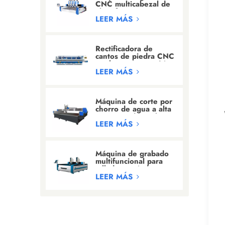
CNC multicabezal de
alta eficiencia para
tallado de
LEER MÁS
granito/mármol
Rectificadora de
cantos de piedra CNC
totalmente automática
con 24 cabezales
LEER MÁS
Máquina de corte por
chorro de agua a alta
presión industrial
LEER MÁS
Máquina de grabado
multifuncional para
tallado en piedra y
grabado de letras
LEER MÁS