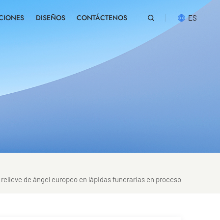
CIONES
DISEÑOS
CONTÁCTENOS
ES
English
русский
español
português
العربية
 relieve de ángel europeo en lápidas funerarias en proceso