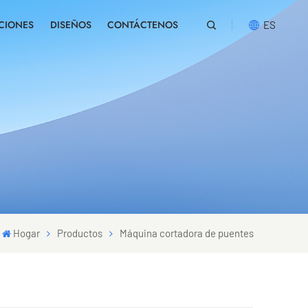
CIONES
DISEÑOS
CONTÁCTENOS
ES
English
русский
español
português
العربية
Hogar
Productos
Máquina cortadora de puentes