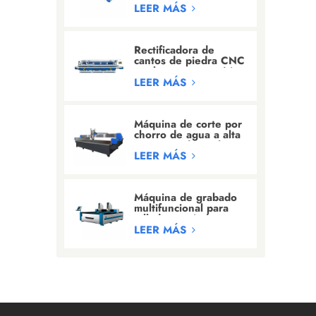
tallado de
LEER MÁS
granito/mármol
Rectificadora de
cantos de piedra CNC
totalmente automática
con 24 cabezales
LEER MÁS
Máquina de corte por
chorro de agua a alta
presión industrial
LEER MÁS
Máquina de grabado
multifuncional para
tallado en piedra y
grabado de letras
LEER MÁS