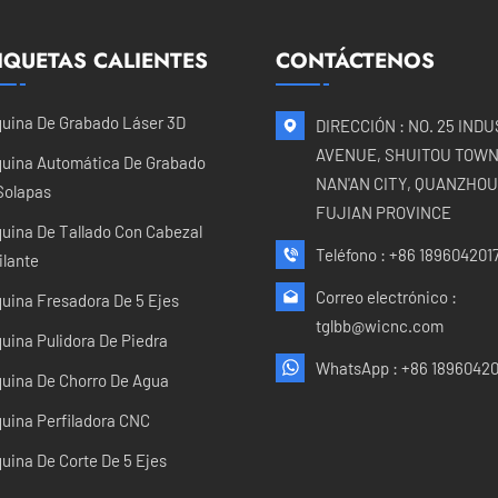
IQUETAS CALIENTES
CONTÁCTENOS
uina De Grabado Láser 3D
DIRECCIÓN : NO. 25 IND
AVENUE, SHUITOU TOWN
uina Automática De Grabado
NAN'AN CITY, QUANZHOU 
Solapas
FUJIAN PROVINCE
uina De Tallado Con Cabezal
Teléfono :
+86 189604201
ilante
Correo electrónico :
uina Fresadora De 5 Ejes
tglbb@wicnc.com
uina Pulidora De Piedra
WhatsApp :
+86 18960420
uina De Chorro De Agua
uina Perfiladora CNC
uina De Corte De 5 Ejes