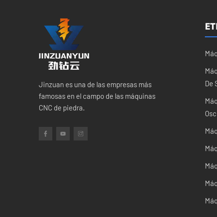
ET
Máq
Máq
De 
Jinzuan es una de las empresas más
famosas en el campo de las máquinas
Máq
CNC de piedra.
Osc
Máq
Máq
Máq
Máq
Máq