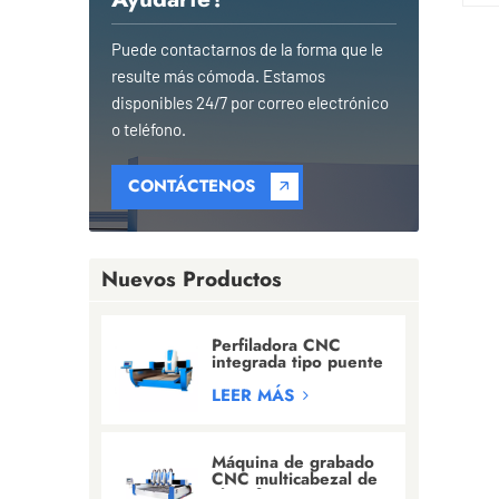
Puede contactarnos de la forma que le
resulte más cómoda. Estamos
disponibles 24/7 por correo electrónico
o teléfono.
CONTÁCTENOS
Nuevos Productos
Perfiladora CNC
integrada tipo puente
para
granito/mármol/cuarzo
LEER MÁS
Máquina de grabado
CNC multicabezal de
alta eficiencia para