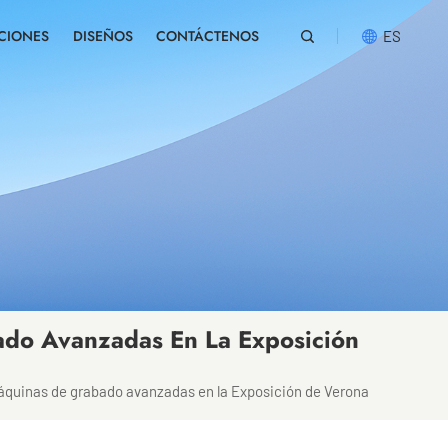
CIONES
DISEÑOS
CONTÁCTENOS
ES
English
русский
español
português
العربية
ado Avanzadas En La Exposición
áquinas de grabado avanzadas en la Exposición de Verona