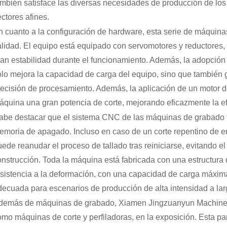
ambién satisface las diversas necesidades de producción de los 
ectores afines.
n cuanto a la configuración de hardware, esta serie de máquin
alidad. El equipo está equipado con servomotores y reductores, l
ran estabilidad durante el funcionamiento. Además, la adopció
olo mejora la capacidad de carga del equipo, sino que también
recisión de procesamiento. Además, la aplicación de un motor de
áquina una gran potencia de corte, mejorando eficazmente la ef
abe destacar que el sistema CNC de las máquinas de grabado t
emoria de apagado. Incluso en caso de un corte repentino de en
uede reanudar el proceso de tallado tras reiniciarse, evitando el
onstrucción. Toda la máquina está fabricada con una estructura d
esistencia a la deformación, con una capacidad de carga máxim
decuada para escenarios de producción de alta intensidad a lar
demás de máquinas de grabado, Xiamen Jingzuanyun Machinery 
omo máquinas de corte y perfiladoras, en la exposición. Esta pa