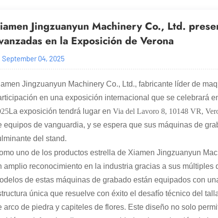
iamen Jingzuanyun Machinery Co., Ltd. pres
vanzadas en la Exposición de Verona
September 04, 2025
iamen Jingzuanyun Machinery Co., Ltd., fabricante líder de maq
articipación en una exposición internacional que se celebrará en
025
La exposición tendrá lugar en
Via del Lavoro 8, 10148 VR, Ver
e equipos de vanguardia, y se espera que sus máquinas de grab
ulminante del stand.
omo uno de los productos estrella de Xiamen Jingzuanyun Mac
n amplio reconocimiento en la industria gracias a sus múltiple
odelos de estas máquinas de grabado están equipados con una 
structura única que resuelve con éxito el desafío técnico del t
e arco de piedra y capiteles de flores. Este diseño no solo perm