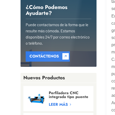
t
¿Cómo Podemos
s
Ayudarte?
E
c
Puede contactarnos de la forma que le
g
resulte más cómoda. Estamos
disponibles 24/7 por correo electrónico
s
o teléfono.
p
m
CONTÁCTENOS
C
m
p
Nuevos Productos
c
r
Perfiladora CNC
a
integrada tipo puente
para
A
granito/mármol/cuarzo
LEER MÁS
c