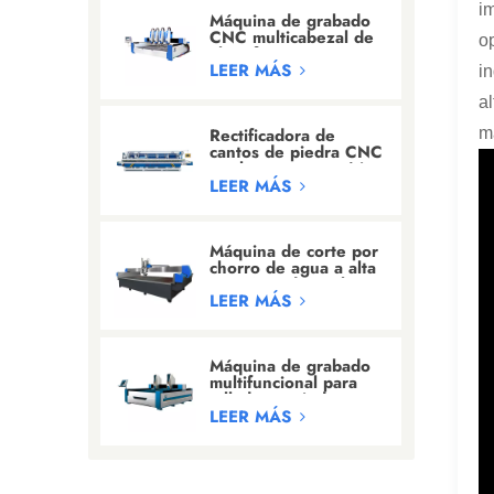
i
Máquina de grabado
CNC multicabezal de
o
alta eficiencia para
tallado de
LEER MÁS
i
granito/mármol
a
Rectificadora de
m
cantos de piedra CNC
totalmente automática
con 24 cabezales
LEER MÁS
Máquina de corte por
chorro de agua a alta
presión industrial
LEER MÁS
Máquina de grabado
multifuncional para
tallado en piedra y
grabado de letras
LEER MÁS