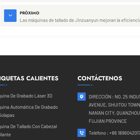
PRÓXIMO
Las máquinas de tallado de Jinzuanyun mejoran la eficienci
IQUETAS CALIENTES
CONTÁCTENOS
uina De Grabado Láser 3D
DIRECCIÓN : NO. 25 IND
AVENUE, SHUITOU TOWN
uina Automática De Grabado
NAN'AN CITY, QUANZHOU 
Solapas
FUJIAN PROVINCE
uina De Tallado Con Cabezal
Teléfono :
+86 189604201
ilante