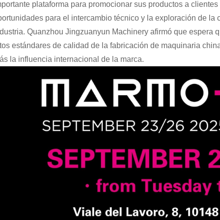
mportante plataforma para promocionar sus productos a clientes
portunidades para el intercambio técnico y la exploración de la
ndustria. Quanzhou Jingzuanyun Machinery afirmó que espera q
ltos estándares de calidad de la fabricación de maquinaria china
ás la influencia internacional de la marca.