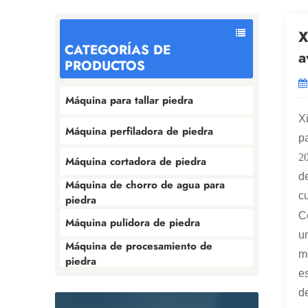
X
CATEGORÍAS DE
a
PRODUCTOS
Máquina para tallar piedra
X
Máquina perfiladora de piedra
p
2
Máquina cortadora de piedra
d
Máquina de chorro de agua para
c
piedra
C
Máquina pulidora de piedra
u
Máquina de procesamiento de
m
piedra
e
d