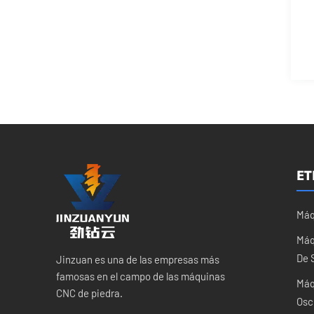
ET
Máq
Máq
De 
Jinzuan es una de las empresas más
famosas en el campo de las máquinas
Máq
CNC de piedra.
Osc