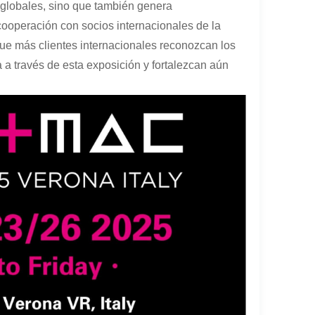
 globales, sino que también genera
 cooperación con socios internacionales de la
ue más clientes internacionales reconozcan los
 a través de esta exposición y fortalezcan aún