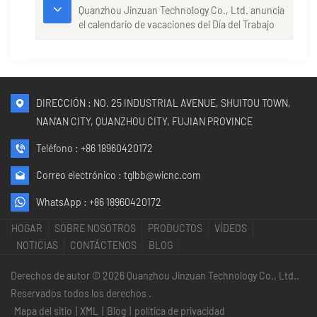
Quanzhou Jinzuan Technology Co., Ltd. anuncia
el calendario de vacaciones del Día del Trabajo
con apoyo global continuo.
DIRECCIÓN : NO. 25 INDUSTRIAL AVENUE, SHUITOU TOWN,
NAN'AN CITY, QUANZHOU CITY, FUJIAN PROVINCE
Teléfono :
+86 18960420172
Correo electrónico :
tglbb@wicnc.com
WhatsApp :
+86 18960420172
HOGAR
SOBRE NOSOTROS
PRODUCTOS
VÍDEOS
NOTICIAS
CONTÁCTENOS
BLOG
Derechos de autor © 2026 Quanzhou Jinzuan Technology Co., Ltd..
Reservados todos los derechos .
Mapa del sitio
|
XML
|
Blog
|
política de privacidad