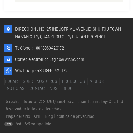
DIRECCIÓN : NO. 25 INDUSTRIAL AVENUE, SHUITOU TOWN,
NAN'AN CITY, QUANZHOU CITY, FUJIAN PROVINCE
Teléfono :
+86 18960420172
Correo electrónico :
tglbb@wicnc.com
WhatsApp :
+86 18960420172
HOGAR
SOBRE NOSOTROS
PRODUCTOS
VÍDEOS
NOTICIAS
CONTÁCTENOS
BLOG
Derechos de autor © 2026 Quanzhou Jinzuan Technology Co., Ltd..
Reservados todos los derechos .
Mapa del sitio
|
XML
|
Blog
|
política de privacidad
Red IPv6 compatible