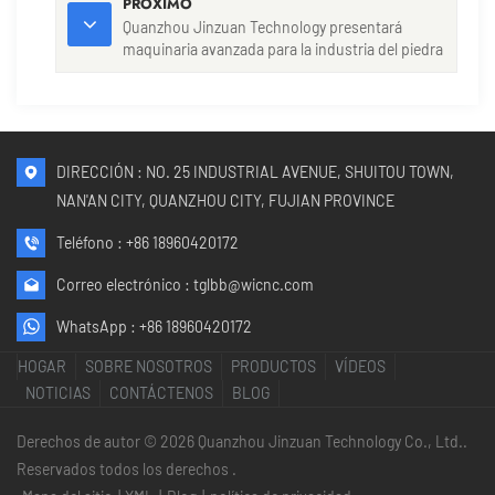
PRÓXIMO
Quanzhou Jinzuan Technology presentará
maquinaria avanzada para la industria del piedra
en Marble Izmir 2026.
DIRECCIÓN : NO. 25 INDUSTRIAL AVENUE, SHUITOU TOWN,
NAN'AN CITY, QUANZHOU CITY, FUJIAN PROVINCE
Teléfono :
+86 18960420172
Correo electrónico :
tglbb@wicnc.com
WhatsApp :
+86 18960420172
HOGAR
SOBRE NOSOTROS
PRODUCTOS
VÍDEOS
NOTICIAS
CONTÁCTENOS
BLOG
Derechos de autor © 2026 Quanzhou Jinzuan Technology Co., Ltd..
Reservados todos los derechos .