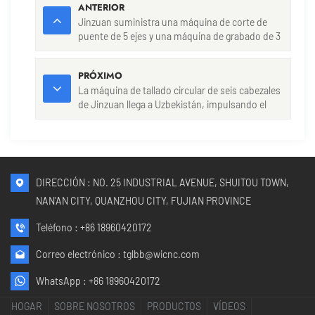
ANTERIOR
Jinzuan suministra una máquina de corte de
puente de 5 ejes y una máquina de grabado de 3
cabezales a España, estableciendo nuevos
estándares en el procesamiento de piedra.
PRÓXIMO
La máquina de tallado circular de seis cabezales
de Jinzuan llega a Uzbekistán, impulsando el
procesamiento regional de piedra.
DIRECCIÓN : NO. 25 INDUSTRIAL AVENUE, SHUITOU TOWN,
NAN'AN CITY, QUANZHOU CITY, FUJIAN PROVINCE
Teléfono :
+86 18960420172
Correo electrónico :
tglbb@wicnc.com
WhatsApp :
+86 18960420172
HOGAR
SOBRE NOSOTROS
PRODUCTOS
VÍDEOS