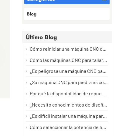
Blog
Último Blog
on
Cómo reiniciar una máquina CNC de piedra después de un largo período de inactividad sin dañarla.
Cómo las máquinas CNC para tallar piedra crean trayectorias de herramienta: del diseño al tallado de precisión.
¿Es peligrosa una máquina CNC para tallar piedra? La guía de seguridad que todo operario debería leer.
¿Su máquina CNC para piedra es compatible con mi idioma? Todo lo que necesita saber.
ace
Por qué la disponibilidad de repuestos importa más que el precio de la máquina.
¿Necesito conocimientos de diseño asistido por ordenador (CAD) para manejar una máquina de tallar piedra?
ía
¿Es difícil instalar una máquina para tallar piedra?
Cómo seleccionar la potencia de husillo adecuada para máquinas CNC de piedra
ico