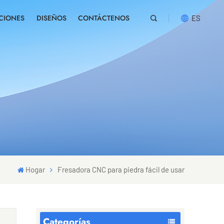
CIONES
DISEÑOS
CONTÁCTENOS
ES
English
русский
español
português
العربية
Hogar
Fresadora CNC para piedra fácil de usar
Categorías