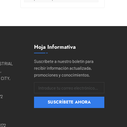
do
n
l
men
s
Hoja Informativa
el
ar
Suscríbete a nuestro boletín para
ia
USTRIAL
recibir información actualizada,
,
promociones y conocimientos.
o
CITY,
72
as
172